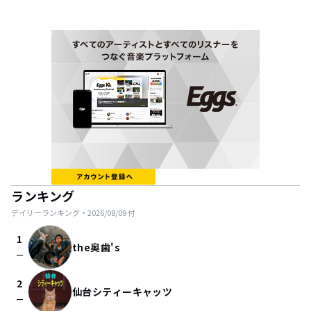
ランキング
デイリーランキング・
2026/08/09
付
1
the奥歯's
check_indeterminate_small
2
仙台シティーキャッツ
check_indeterminate_small