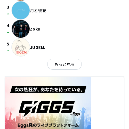
3
月と徒花
arrow_drop_up
4
Zoku
arrow_drop_up
5
JUGEM.
arrow_drop_up
もっと見る