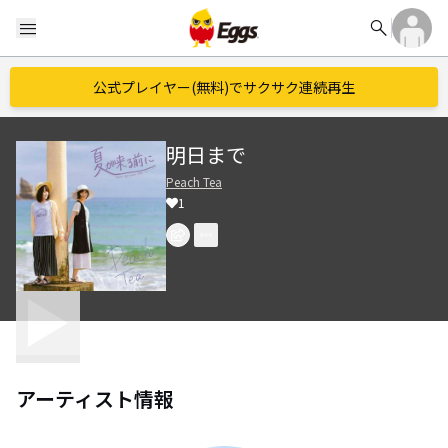
search
menu
公式プレイヤー(無料)でサクサク連続再生
明日まで
Peach Tea
1
アーティスト情報