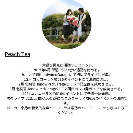
Peach Tea
 千葉県を拠点に活動するユニット。

 2015年6月 部活で知り合い活動を始める。

 9月 北初富HandwiredGarageにて初めてライブに出演。

 12月 コカコーラ×柏616のイベントにて決勝に進出。

 2月 北初富HandwiredGarageにてレコ発企画を成功させる。

 8月 北初富HandwiredGarageにて２回目のレコ発ライブを成功させる。

 10月 コカコーラ×柏616のイベントにて予選一位通過。

 次のライブは12/27柏PALOOZAにてコカコーラ×柏616のイベントの決勝で
す。

 ボーカル幸乃の特徴的な声と、コーラス唯乃のハーモニー、ぜひきいてみて
ください。