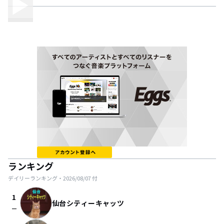
ランキング
デイリーランキング・
2026/08/07
付
1
仙台シティーキャッツ
check_indeterminate_small