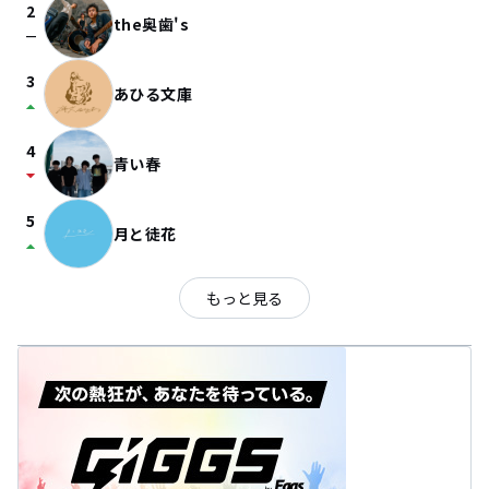
2
the奥歯's
check_indeterminate_small
3
あひる文庫
arrow_drop_up
4
青い春
arrow_drop_down
5
月と徒花
arrow_drop_up
もっと見る