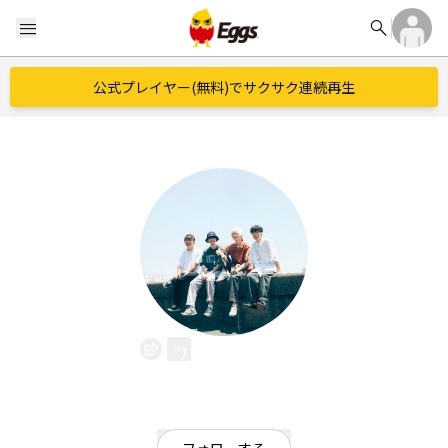
search
menu
公式プレイヤー(無料)でサクサク連続再生
パーカーズ
EggsID：
perker_s
499
フォロワー