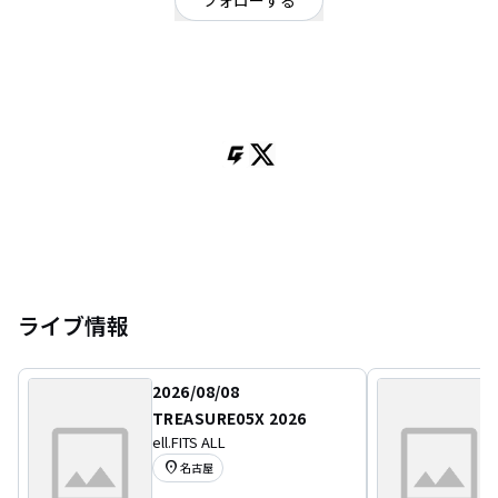
フォローする
東京都
ポップ
/
ロック
POPS日本代表
Gt/Vo:トヨダ
Gt/cho:ねたろ
Gt:ナオキ
Drフカツ
info@noisy.co.jp
ライブ情報
2026/08/08
TREASURE05X 2026
ell.FITS ALL
location_on
名古屋