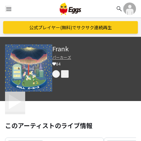
search
menu
公式プレイヤー(無料)でサクサク連続再生
Frank
パーカーズ
84
このアーティストのライブ情報