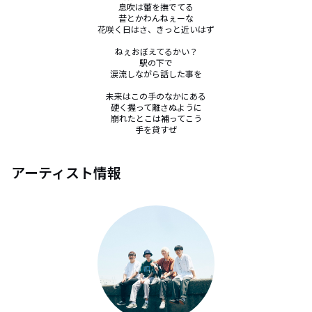
息吹は蕾を撫でてる

昔とかわんねぇーな

花咲く日はさ、きっと近いはず

ねぇおぼえてるかい？

駅の下で

涙流しながら話した事を

未来はこの手のなかにある

硬く握って離さぬように

崩れたとこは補ってこう

手を貸すぜ
アーティスト情報