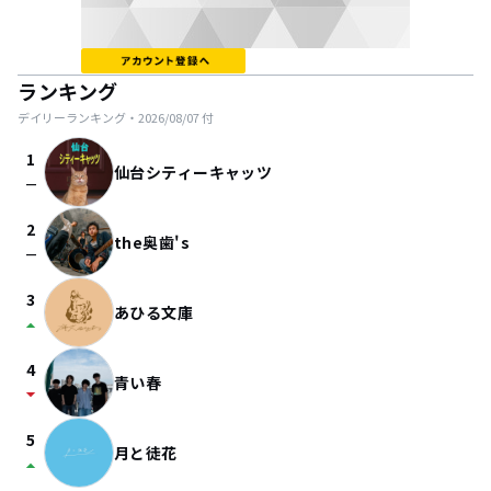
ランキング
デイリーランキング・
2026/08/07
付
1
仙台シティーキャッツ
check_indeterminate_small
2
the奥歯's
check_indeterminate_small
3
あひる文庫
arrow_drop_up
4
青い春
arrow_drop_down
5
月と徒花
arrow_drop_up