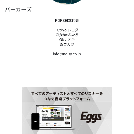
パーカーズ
POPS日本代表

 Gt/Vo:トヨダ

Gt/cho:ねたろ

Gt:ナオキ

Drフカツ

info@noisy.co.jp