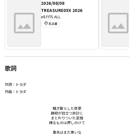
2026/08/08
TREASURE05X 2026
ell.FITS ALL
location_on
名古屋
歌詞
作詞：
トヨダ
作曲：
トヨダ
騒ぎ散らした夜更

静寂が目立つ余計に

まとわりついた足枷

縛るものは押しのけて

春先はまだ寒いな
