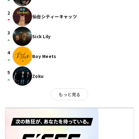
arrow_drop_up
2
仙台シティーキャッツ
arrow_drop_down
3
Sick Lily
arrow_drop_up
4
Boy Meets
arrow_drop_up
5
Zoku
arrow_drop_up
もっと見る