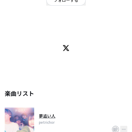
フォローする
東京都
ポップ
/
ロック
OFFICIAL WEBSITE
東京で活動中。
Vo.AGt.あきら
Gt.こうせい
Gt.たくみ
Ba.さりな
Dr.あまな
楽曲リスト
夢追い人
petrichor