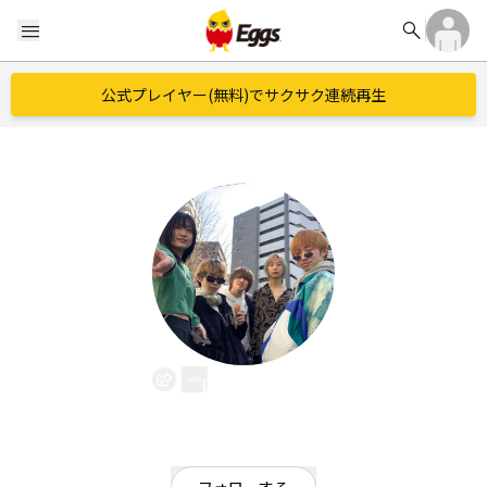
search
menu
公式プレイヤー(無料)でサクサク連続再生
petrichor
EggsID：
petrichor05
13
フォロワー