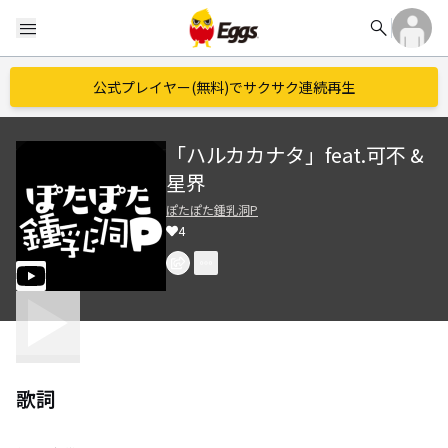
search
menu
公式プレイヤー(無料)でサクサク連続再生
「ハルカカナタ」feat.可不 &
星界
ぽたぽた鍾乳洞P
4
歌詞