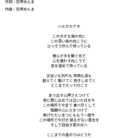
作詞：
包帯めんま
作曲：
包帯めんま
ハルカカナタ

この大きな海の先に

この深い森の向こうに

ひっそり佇んで待っている

僕らが手を繋ぐ先で

心を通わす向こうで

息を潜めて待っている

出会いも別れも 笑顔も涙も

超えてく 駆けてく 抱きしめてく

どこまでだって行こう

走り出す心押さえつけて

夜に閉じ込めては泣いた日を今

この場所で今全て 食べ尽くして

暗闇の心に火をつけて

焦げたたいまつにももう一度今

この場所で今灯せ 揺るがない意志を

そして目指す君の元へ

ここまでの道のりはどうだ
