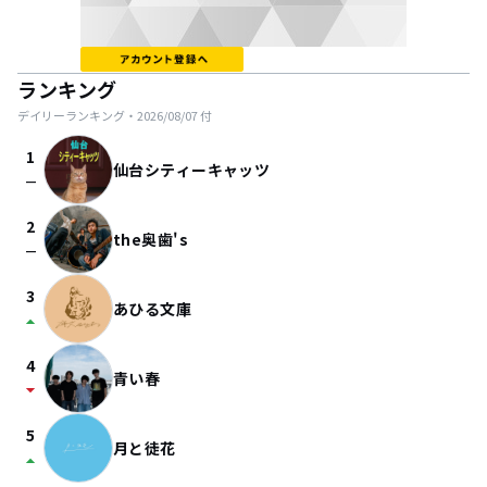
ランキング
デイリーランキング・
2026/08/07
付
1
仙台シティーキャッツ
check_indeterminate_small
2
the奥歯's
check_indeterminate_small
3
あひる文庫
arrow_drop_up
4
青い春
arrow_drop_down
5
月と徒花
arrow_drop_up