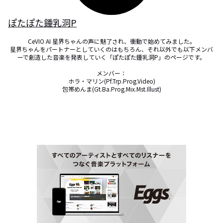
ぽたぽた鍾乳洞P
CeVIO AI 星界ちゃんの声に魅了され、衝動で始めてみました。

星界ちゃんをパートナーとしていくのはもちろん、それ以外でも以下メンバ
ーで創造した音楽を発表していく「ぽたぽた鍾乳洞P」のページです。

メンバー：

ホラ・マリン(Pf.Trp.Prog.Video)

包帯めんま(Gt.Ba.Prog.Mix.Mst.Illust)