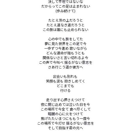
決して平坦ではないな

だからってこの足は止まれない

(歩み続けて)

たとえ茨の上だろうと

たとえ道なき道だろうと

この旅は誰にも止められない

心の中でも旅をしてた

夢に見た世界をこの足で今

一歩ずつ今進め 歌いながら

どんな運命が阻もうとも

関係ないさと言い切れるよ今

この声で今叫べ 揺るがない意志を

さあ行こう遥か彼方へ

出会いも別れも 

笑顔も涙も 抱きしめてく

どこまでも

行ける

走り出す心押さえつけて

夜に閉じ込めては泣いた日を今

この場所で今全て 食べ尽くして

暗闇の心に火をつけて

焦げたたいまつにももう一度今

この場所で今灯せ 揺るがない意志を

そして目指す君の元へ
