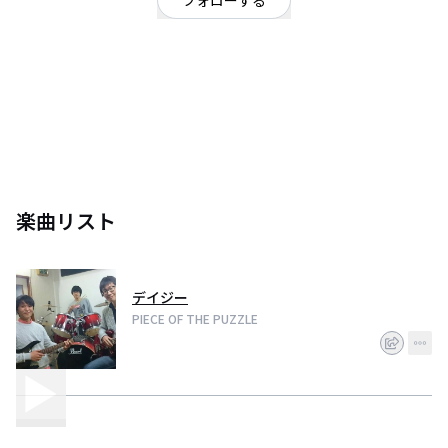
フォローする
福島の高校生バンド。メンバーはGt.&Vo.櫻井、Ba.&Cho.佐藤、Dr.&Cho.大
木の三人。
楽曲リスト
デイジー
PIECE OF THE PUZZLE