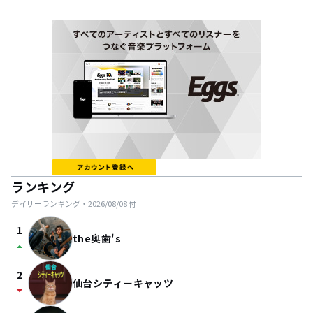
ランキング
デイリーランキング・
2026/08/08
付
1
the奥歯's
arrow_drop_up
2
仙台シティーキャッツ
arrow_drop_down