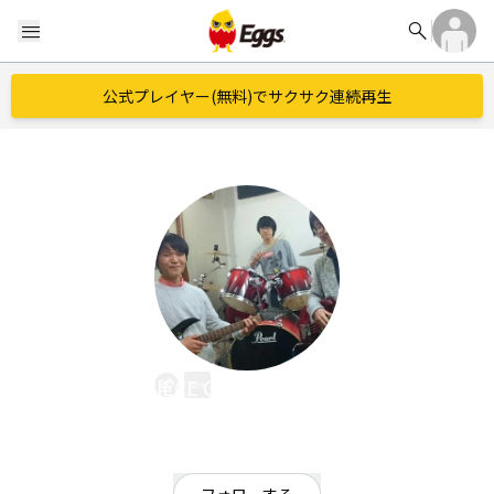
search
menu
公式プレイヤー(無料)でサクサク連続再生
PIECE OF THE PUZZLE
EggsID：
potp_official
0
フォロワー