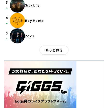
3
Sick Lily
arrow_drop_up
4
Boy Meets
arrow_drop_up
5
Zoku
arrow_drop_up
もっと見る