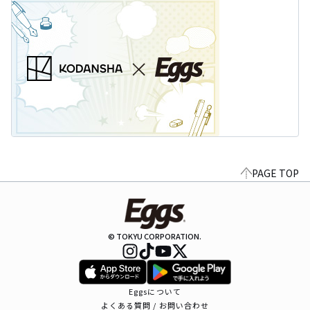
PAGE TOP
© TOKYU CORPORATION.
Eggsについて
よくある質問 / お問い合わせ