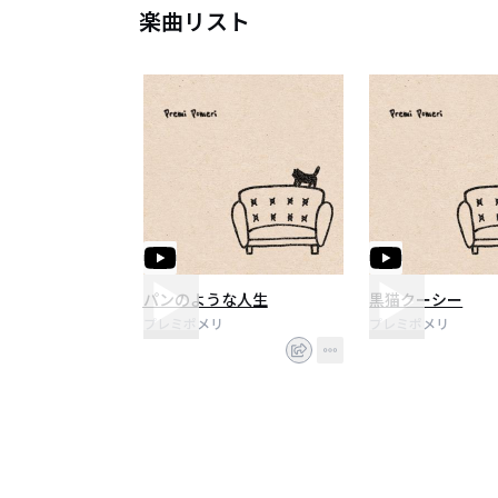
楽曲リスト
パンのような人生
黒猫クーシー
プレミポメリ
プレミポメリ