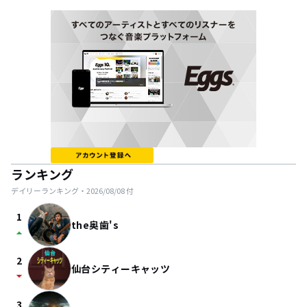
ランキング
デイリーランキング・
2026/08/08
付
1
the奥歯's
arrow_drop_up
2
仙台シティーキャッツ
arrow_drop_down
3