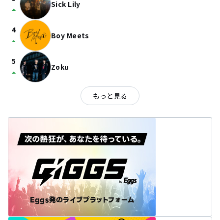
Sick Lily
arrow_drop_up
4
Boy Meets
arrow_drop_up
5
Zoku
arrow_drop_up
もっと見る