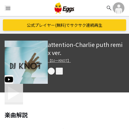
search
menu
公式プレイヤー(無料)でサクサク連続再生
attention-Charlie puth remi
x ver.
【DJーKNOT】
楽曲解説