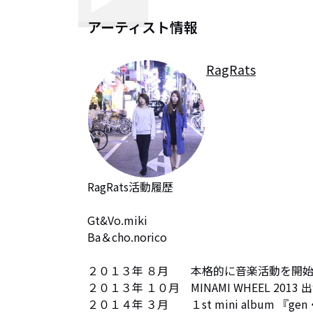
アーティスト情報
RagRats
RagRats活動履歴

Gt&Vo.miki

Ba＆cho.norico

２０１３年 ８月　　本格的に音楽活動を開始 
２０１３年 １０月　MINAMI WHEEL 2013 出演
２０１４年 ３月　　１st mini album 『g