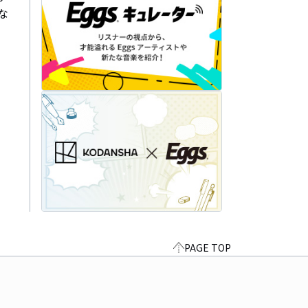
な
PAGE TOP