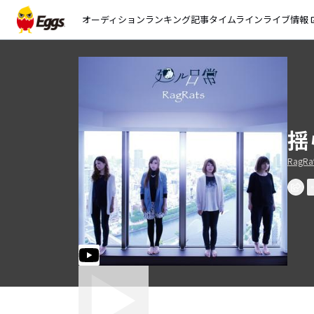
オーディション
ランキング
記事
タイムライン
ライブ情報
open_
揺
RagRa