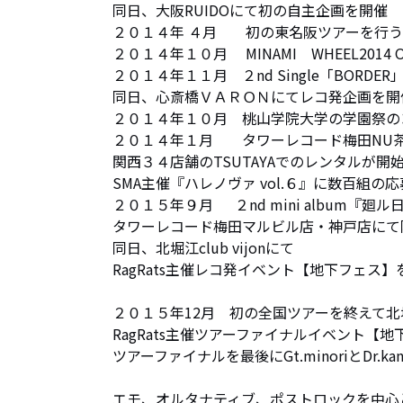
同日、大阪RUIDOにて初の自主企画を開催          
２０１４年 ４月　　初の東名阪ツアーを行う 
２０１４年１０月　 MINAMI　WHEEL2014 OFFI
２０１４年１１月　２nd Single「BORDER」
同日、心斎橋ＶＡＲＯＮにてレコ発企画を開催
２０１４年１０月　桃山学院大学の学園祭のコ
２０１４年１月　　タワーレコード梅田NU茶屋町店
関西３４店舗のTSUTAYAでのレンタルが開始 
SMA主催『ハレノヴァ vol.６』に数百組
２０１５年９月　  ２nd mini album『
タワーレコード梅田マルビル店・神戸店にて限
同日、北堀江club vijonにて 

RagRats主催レコ発イベント【地下フェス】
２０１５年12月　初の全国ツアーを終えて北堀江cl
RagRats主催ツアーファイナルイベント【地下フ
ツアーファイナルを最後にGt.minoriとDr.kan
エモ、オルタナティブ、ポストロックを中心