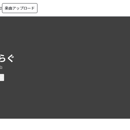
楽曲アップロード
in_new
らぐ
ts