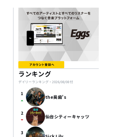
ランキング
デイリーランキング・
2026/08/08
付
1
the奥歯's
arrow_drop_up
2
仙台シティーキャッツ
arrow_drop_down
3
Sick Lily