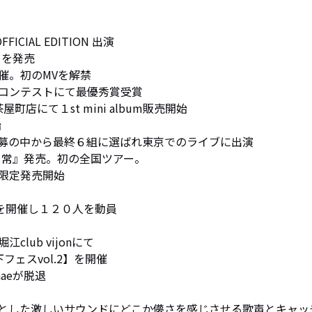
   



CIAL EDITION 出演 

を発売 

。初のMVを解禁 

ンテストにて最優秀賞受賞 

にて１st mini album販売開始 



の応募の中から最終６組に選ばれ東京でのライブに出演 

廻ル日常』発売。初の全国ツアー。

定発売開始 

を開催し１２０人を動員 

ub vijonにて 

ェスvol.2】を開催

aeが脱退

とした激しいサウンドにどこか儚さを感じさせる歌声とキャッ