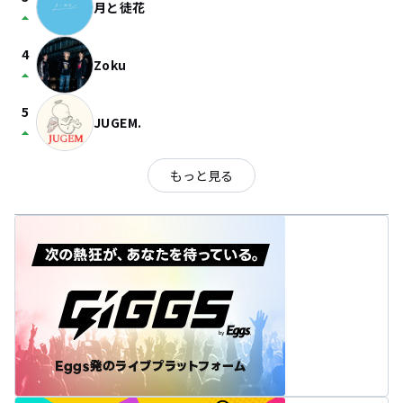
月と徒花
arrow_drop_up
4
Zoku
arrow_drop_up
5
JUGEM.
arrow_drop_up
もっと見る