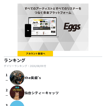
ランキング
デイリーランキング・
2026/08/09
付
1
the奥歯's
check_indeterminate_small
2
仙台シティーキャッツ
check_indeterminate_small
3