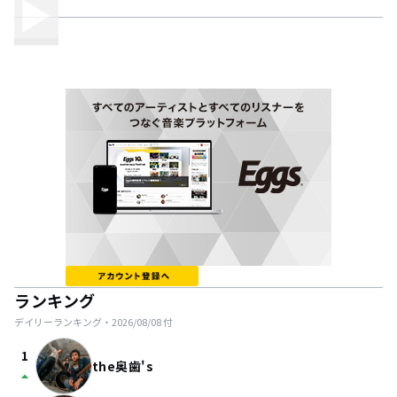
ランキング
デイリーランキング・
2026/08/08
付
1
the奥歯's
arrow_drop_up