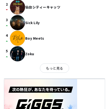
2
仙台シティーキャッツ
arrow_drop_down
3
Sick Lily
arrow_drop_up
4
Boy Meets
arrow_drop_up
5
Zoku
arrow_drop_up
もっと見る