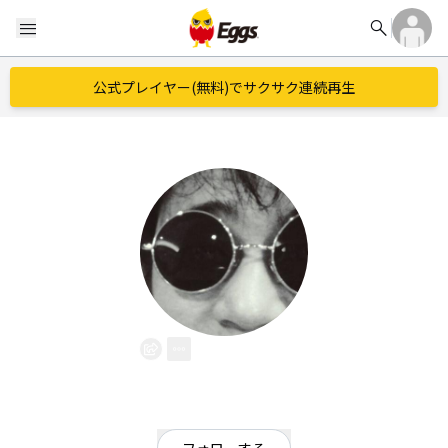
search
menu
公式プレイヤー(無料)でサクサク連続再生
れん
EggsID：
rerererahoya
5
フォロワー