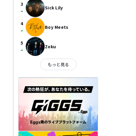
3
Sick Lily
arrow_drop_up
4
Boy Meets
arrow_drop_up
5
Zoku
arrow_drop_up
もっと見る