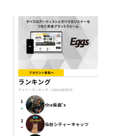
ランキング
デイリーランキング・
2026/08/08
付
1
the奥歯's
arrow_drop_up
2
仙台シティーキャッツ
arrow_drop_down