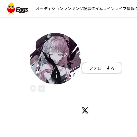
オーディション
ランキング
記事
タイムライン
ライブ情報
open_
Riaza．
EggsID：
ri_aZa_
0
フォロワー
フォローする
ポップ
/
シンガーソングライター
OFFICIAL WEBSITE
心と共鳴した歌を、この居場所に
Songs that resonate with the heart
Riaza. ‐リアザ-
JP / cover singer
Contact : riazanomeru963@gma