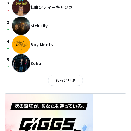
2
仙台シティーキャッツ
arrow_drop_down
3
Sick Lily
arrow_drop_up
4
Boy Meets
arrow_drop_up
5
Zoku
arrow_drop_up
もっと見る