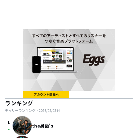
ランキング
デイリーランキング・
2026/08/08
付
1
the奥歯's
arrow_drop_up