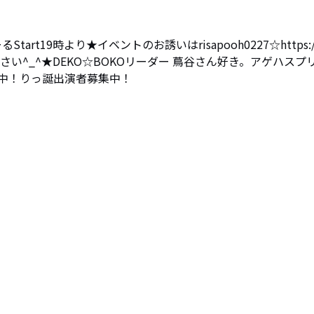
art19時より★イベントのお誘いはrisapooh0227☆https://
ださい^_^★DEKO☆BOKOリーダー 蔦谷さん好き。アゲハスプ
プ中！りっ誕出演者募集中！