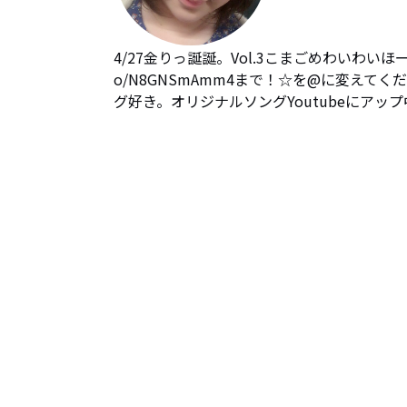
4/27金りっ誕誕。Vol.3こまごめわいわいほーるSt
o/N8GNSmAmm4まで！☆を@に変えてく
グ好き。オリジナルソングYoutubeにアッ