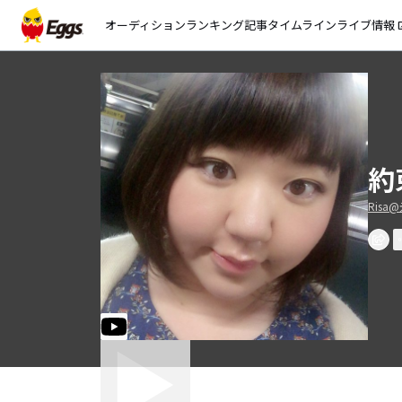
オーディション
ランキング
記事
タイムライン
ライブ情報
open_
約
Risa