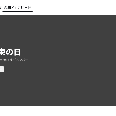
楽曲アップロード
in_new
束の日
@元2018ゆずメンバー