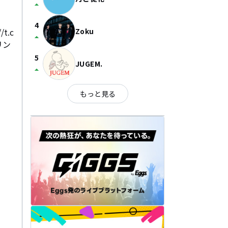
arrow_drop_up
4
t.c
Zoku
arrow_drop_up
リン
5
JUGEM.
arrow_drop_up
もっと見る