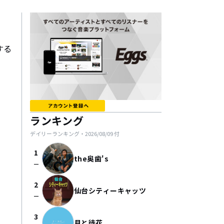
する
ランキング
デイリーランキング・
2026/08/09
付
1
the奥歯's
check_indeterminate_small
2
仙台シティーキャッツ
check_indeterminate_small
3
月と徒花