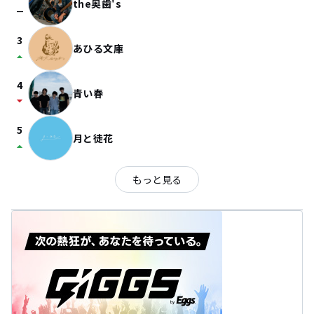
the奥歯's
check_indeterminate_small
3
あひる文庫
arrow_drop_up
4
青い春
arrow_drop_down
5
月と徒花
arrow_drop_up
もっと見る