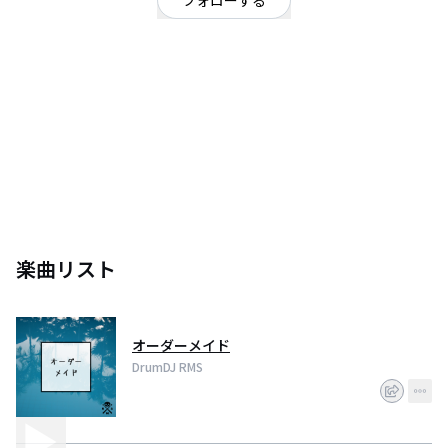
フォローする
東京都
ダンス・エレクトロ
/
ポップ
2018年より、邦楽とEDMの融合を目指して本格的にDJを開始する。
楽器プレイヤーとしての経験を活かし、拘り抜いたグルーヴやギターやピア
ノなどの生楽器を取り入れた音楽的なトラック、高度なボーカルチョッピン
グと中毒性のあるメロディを取り入れた、独自の日本語EDMを生み出す。
ドラム演奏を取り入れた唯一無二のDJパフォーマンスでフロアをエネルギッ
シュに駆り立てる。
楽曲リスト
オーダーメイド
DrumDJ RMS