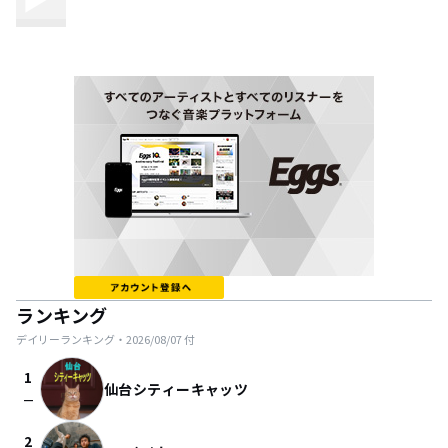
ランキング
デイリーランキング・
2026/08/07
付
1
仙台シティーキャッツ
check_indeterminate_small
2