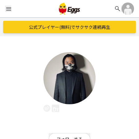
search
menu
公式プレイヤー(無料)でサクサク連続再生
DrumDJ RMS
EggsID：
rms
0
フォロワー