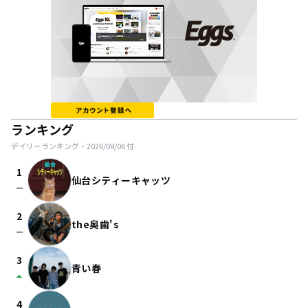
ランキング
デイリーランキング・
2026/08/06
付
1
仙台シティーキャッツ
check_indeterminate_small
2
the奥歯's
check_indeterminate_small
3
青い春
arrow_drop_up
4