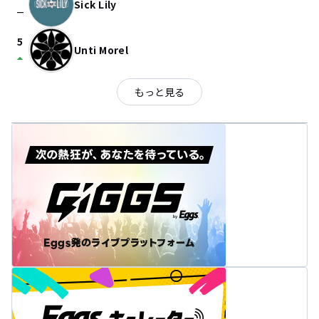
Sick Lily
check_indeterminate_small
5
Unti Morel
arrow_drop_up
もっと見る