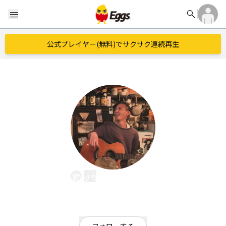
search
menu
公式プレイヤー(無料)でサクサク連続再生
ロッケン澤田ロール
EggsID：
rocken_sawada_r
2
フォロワー