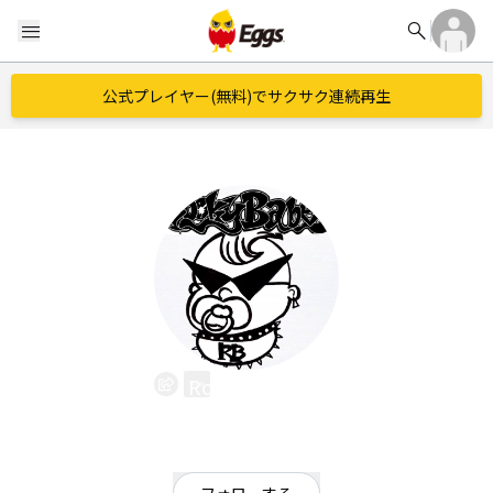
search
menu
公式プレイヤー(無料)でサクサク連続再生
Rooky Babe'
EggsID：
rookybabe
0
フォロワー