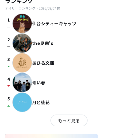
ランキング
デイリーランキング・
2026/08/07
付
1
仙台シティーキャッツ
check_indeterminate_small
2
the奥歯's
check_indeterminate_small
3
あひる文庫
arrow_drop_up
4
青い春
arrow_drop_down
5
月と徒花
arrow_drop_up
もっと見る