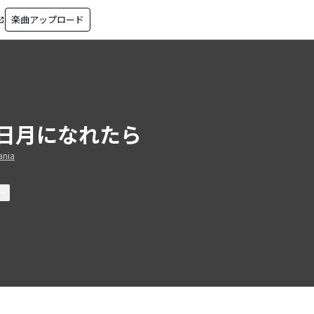
楽曲アップロード
in_new
日月になれたら
nia