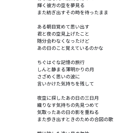
輝く彼方の空を夢見る

また紡ぎ出すその時を待ったまま

ある朝目覚めて思い出す

君と夜の空見上げたこと

随分会わなくなったけど

あの日のこと覚えているのかな

ちぐはぐな記憶の旅行

しんと静まる薄明かりの月

さざめく思いの波に

言いかけた気持ちを残して

夜空に探したあの日の三日月

織りなす気持ちの先見つめて

気取ったあの日の影を重ねる

また歩き出すときのための合図の歌
