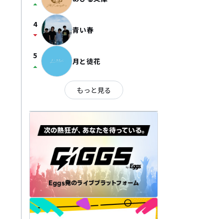
arrow_drop_up
4
青い春
arrow_drop_down
5
月と徒花
arrow_drop_up
もっと見る