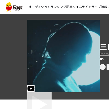
オーディション
ランキング
記事
タイムライン
ライブ情報
open_
三
Rooma
2