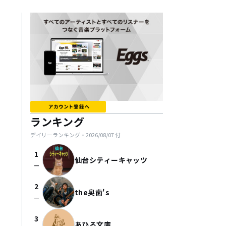
ランキング
デイリーランキング・
2026/08/07
付
1
仙台シティーキャッツ
check_indeterminate_small
2
the奥歯's
check_indeterminate_small
3
あひる文庫