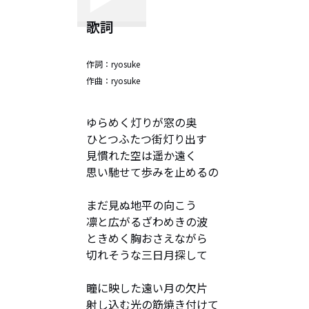
歌詞
作詞：
ryosuke
作曲：
ryosuke
ゆらめく灯りが窓の奥

ひとつふたつ街灯り出す

見慣れた空は遥か遠く

思い馳せて歩みを止めるの

まだ見ぬ地平の向こう

凛と広がるざわめきの波

ときめく胸おさえながら

切れそうな三日月探して

瞳に映した遠い月の欠片

射し込む光の筋焼き付けて
