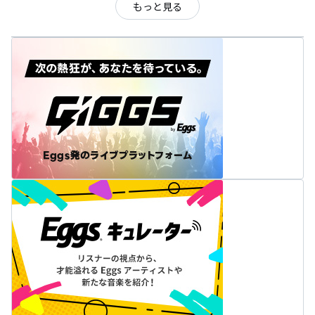
もっと見る