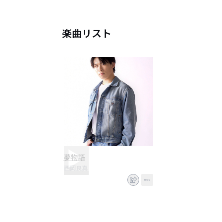
楽曲リスト
夢物語
西岡良真