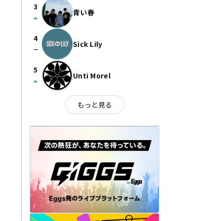
3
青い春
arrow_drop_up
4
Sick Lily
check_indeterminate_small
5
Unti Morel
arrow_drop_up
もっと見る