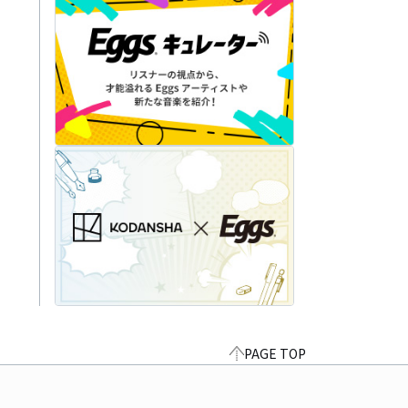
PAGE TOP