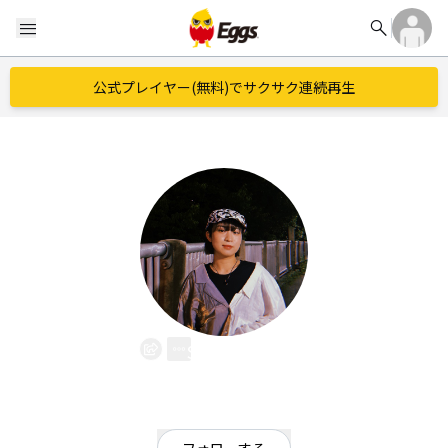
search
menu
公式プレイヤー(無料)でサクサク連続再生
SaBlume
EggsID：
sabulume
1
フォロワー