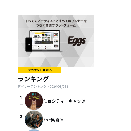
ランキング
デイリーランキング・
2026/08/06
付
1
仙台シティーキャッツ
check_indeterminate_small
2
the奥歯's
check_indeterminate_small