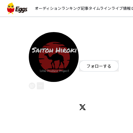
オーディション
ランキング
記事
タイムライン
ライブ情報
open_
サイトウヒロキ
EggsID：
saitoh8789
3
フォロワー
フォローする
埼玉県
ポップ
/
ロック
OFFICIAL WEBSITE
Eggs始めてみました
プロデュースをしてます
サポートメンバーを迎え、弾いて