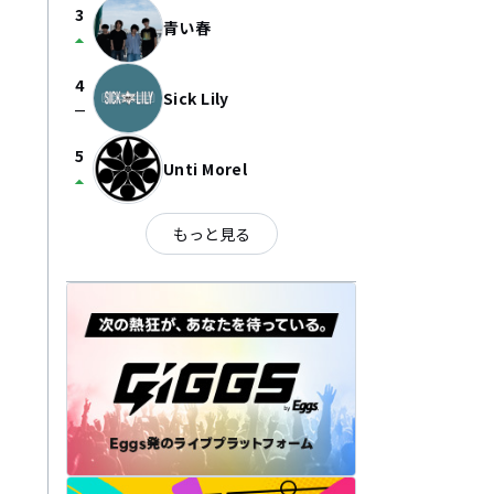
3
青い春
arrow_drop_up
4
Sick Lily
check_indeterminate_small
5
Unti Morel
arrow_drop_up
もっと見る