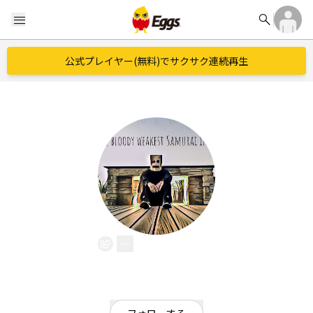
search
menu
公式プレイヤー(無料)でサクサク連続再生
takeshi
EggsID：
samuraitakeshi
0
フォロワー