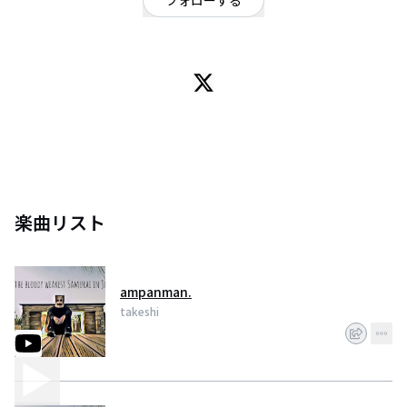
フォローする
Hi,guys. how ya doing? I'm a punk rock and roll star in japan. Everybody
calls me 'SAMURAI'. so you can call me samurai if you want.
I'm gonna be a person like 'Mother Teresa' in rock and roll. than I'll help
people with my music, singing, money, and especially my soul. so I'll sing
from all of the world. Let's make a difference. Let's rock and roll.
楽曲リスト
ampanman.
takeshi