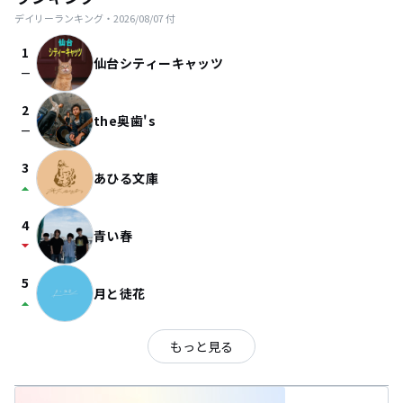
デイリーランキング・
2026/08/07
付
1
仙台シティーキャッツ
check_indeterminate_small
2
the奥歯's
check_indeterminate_small
3
あひる文庫
arrow_drop_up
4
青い春
arrow_drop_down
5
月と徒花
arrow_drop_up
もっと見る