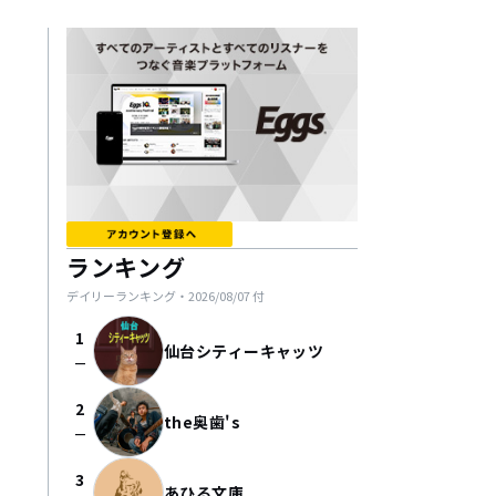
ランキング
デイリーランキング・
2026/08/07
付
1
仙台シティーキャッツ
check_indeterminate_small
2
the奥歯's
check_indeterminate_small
3
あひる文庫