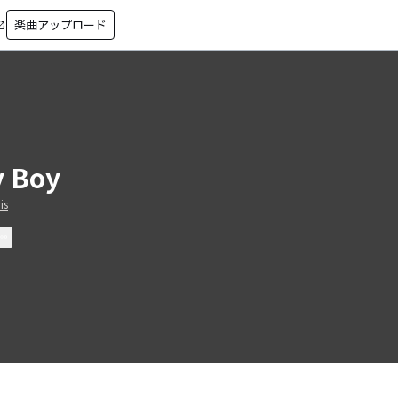
楽曲アップロード
in_new
 Boy
is