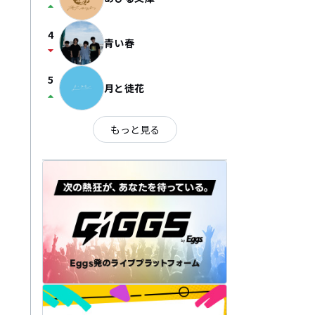
arrow_drop_up
4
青い春
arrow_drop_down
5
月と徒花
arrow_drop_up
もっと見る