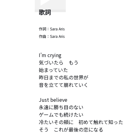
歌詞
作詞：
Sara Aris
作曲：
Sara Aris
I’m crying   

気づいたら　もう

始まっていた

昨日までの私の世界が　

音を立てて崩れていく

Just believe   

永遠に勝ち目のない

ゲームでも続けたい

冷たいその頬に　初めて触れて知った　

そう　これが最後の恋になる
