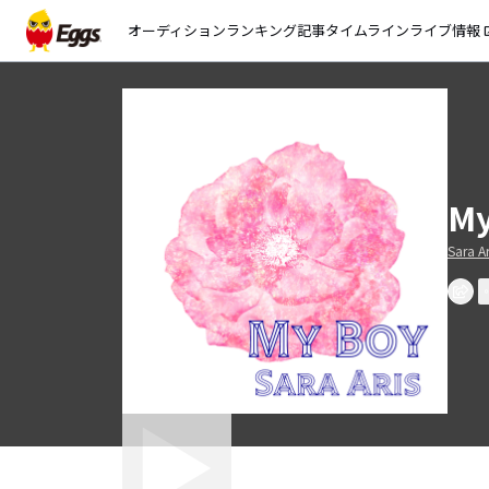
オーディション
ランキング
記事
タイムライン
ライブ情報
open_
My
Sara Ar