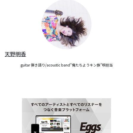
天野明香
guitar 弾き語り/acoustic band”俺たちようキン族”唄担当