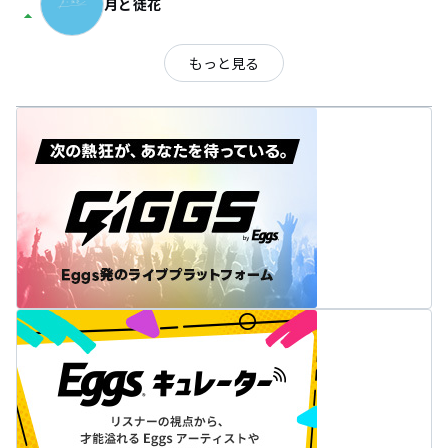
月と徒花
arrow_drop_up
もっと見る