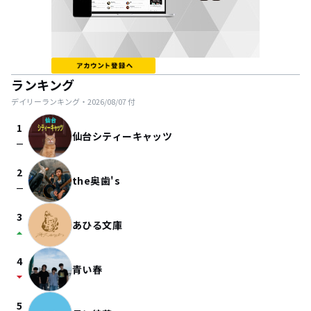
ランキング
デイリーランキング・
2026/08/07
付
1
仙台シティーキャッツ
check_indeterminate_small
2
the奥歯's
check_indeterminate_small
3
あひる文庫
arrow_drop_up
4
青い春
arrow_drop_down
5