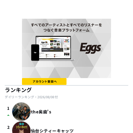
ランキング
デイリーランキング・
2026/08/08
付
1
the奥歯's
arrow_drop_up
2
仙台シティーキャッツ