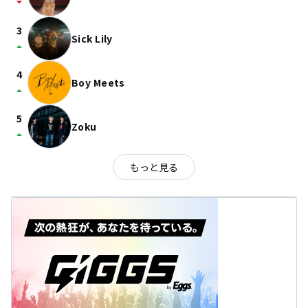
arrow_drop_down
3
Sick Lily
arrow_drop_up
4
Boy Meets
arrow_drop_up
5
Zoku
arrow_drop_up
もっと見る