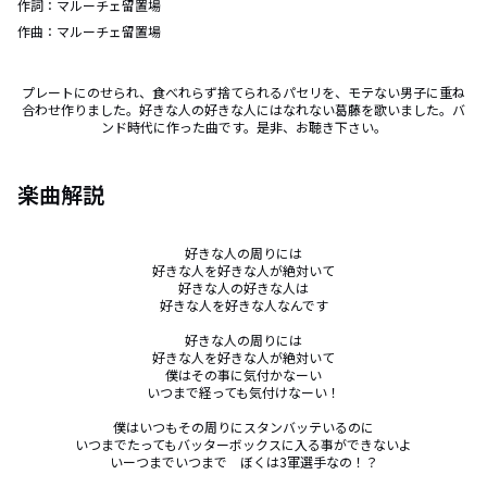
作詞：
マルーチェ留置場
作曲：
マルーチェ留置場
プレートにのせられ、食べれらず捨てられるパセリを、モテない男子に重ね
合わせ作りました。好きな人の好きな人にはなれない葛藤を歌いました。バ
ンド時代に作った曲です。是非、お聴き下さい。
楽曲解説
好きな人の周りには

好きな人を好きな人が絶対いて

好きな人の好きな人は

好きな人を好きな人なんです

好きな人の周りには

好きな人を好きな人が絶対いて

僕はその事に気付かなーい

いつまで経っても気付けなーい！

僕はいつもその周りにスタンバッテいるのに

いつまでたってもバッターボックスに入る事ができないよ

いーつまでいつまで　ぼくは3軍選手なの！？
