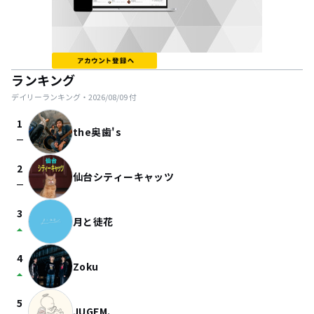
ランキング
デイリーランキング・
2026/08/09
付
1
the奥歯's
check_indeterminate_small
2
仙台シティーキャッツ
check_indeterminate_small
3
月と徒花
arrow_drop_up
4
Zoku
arrow_drop_up
5
JUGEM.