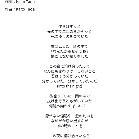
作詞：
Kaito Tada
作曲：
Kaito Tada
僕らはずっと

光の中で二匹の魚がそっと

死にゆくのを見ていた

君は云った　影の中で

「なんだか幸せそうね」

聞こえない振りをした

この夜に溶け合ったって

なんにも変わりは　しないこと

君はそう分かっていた

分かっていた　分かっていたんだ

(into the night)

彷徨っていた　雨の中で

抜け出そうともがいていた

何処へ向かえばいい？　

隠せない傷跡や　髪の匂いを

なぜだか思い出すんだ

あの時のことを

この夜に溶け合ったなら
