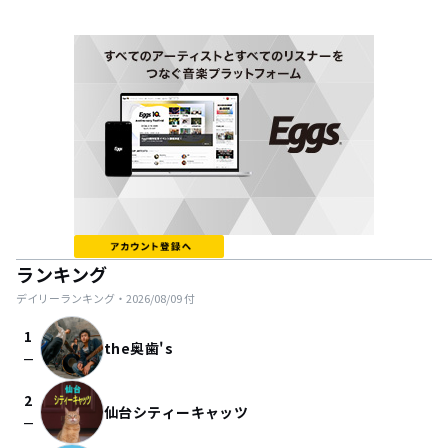
ランキング
デイリーランキング・
2026/08/09
付
1
the奥歯's
check_indeterminate_small
2
仙台シティーキャッツ
check_indeterminate_small