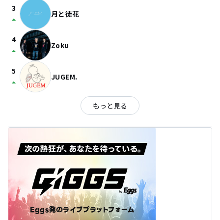
3
月と徒花
arrow_drop_up
4
Zoku
arrow_drop_up
5
JUGEM.
arrow_drop_up
もっと見る