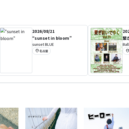
2026/08/21
20
“sunset in bloom”
繋
sunset BLUE
Bal
location_on
location
名古屋