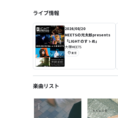
ライブ情報
2026/08/20
MEETSの光太郎presents
「LIGHTのすゝめ」
大塚MEETS
location_on
東京
楽曲リスト