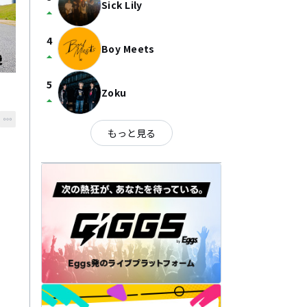
Sick Lily
arrow_drop_up
4
Boy Meets
arrow_drop_up
5
Zoku
arrow_drop_up
もっと見る