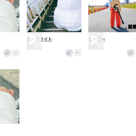
サーチライト
ヒーロー
星愛
星愛