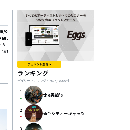
26/08/26
2026/09/18
ぎ紡いでゆくvol.79
星愛弾き語り東名阪ワ
ls８
ンツアー 『その先の景
_on
下北沢Laguna
心斎橋
見たい』
location_on
下北沢
ランキング
デイリーランキング・
2026/08/08
付
1
the奥歯's
arrow_drop_up
2
仙台シティーキャッツ
arrow_drop_down
3