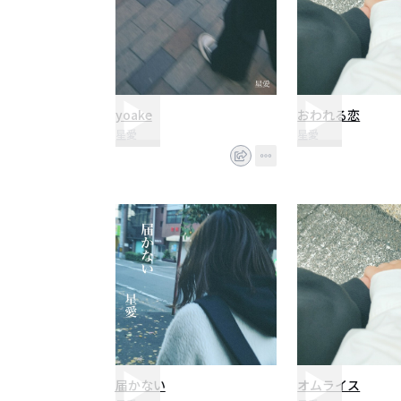
yoake
おわれる恋
星愛
星愛
届かない
オムライス