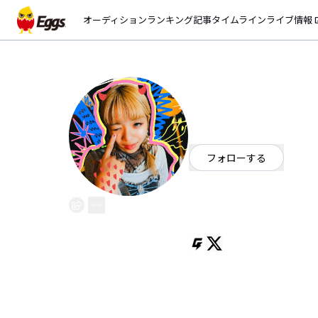
オーディション
ランキング
記事
タイムライン
ライブ情報
open_
星愛
EggsID：
seia_ssw_1
24
フォロワー
フォローする
京都府
シンガーソングライター
OFFICIAL WEBSITE
シンガーソングライター