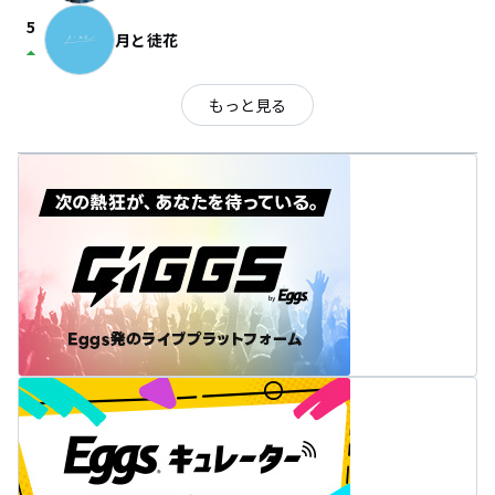
5
月と徒花
arrow_drop_up
もっと見る