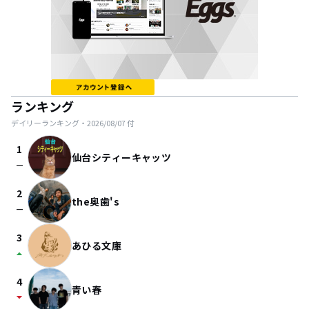
ランキング
デイリーランキング・
2026/08/07
付
1
仙台シティーキャッツ
check_indeterminate_small
2
the奥歯's
check_indeterminate_small
3
あひる文庫
arrow_drop_up
4
青い春
arrow_drop_down