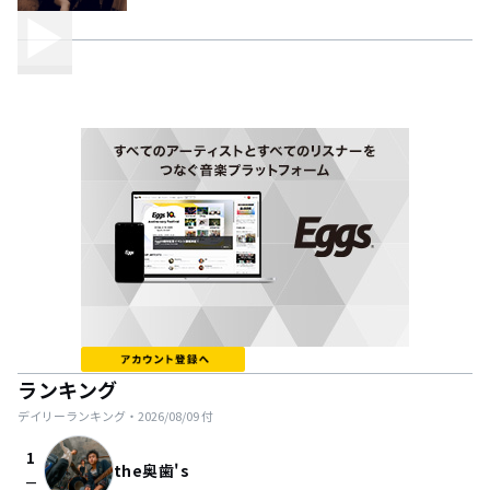
ランキング
デイリーランキング・
2026/08/09
付
1
the奥歯's
check_indeterminate_small