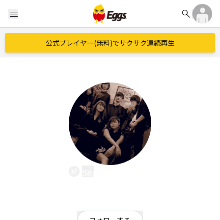
search
menu
公式プレイヤー(無料)でサクサク連続再生
Sepia in Philia
EggsID：
sepiainphilia
7
フォロワー