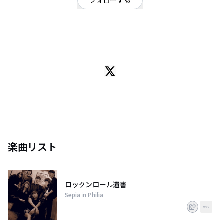
フォローする
東京都
ポップ
/
Soul,Funk
OFFICIAL WEBSITE
150㎝×soulful×FUNKなバンド 『Sepia in philia---セピア イン フィリア』
楽曲リスト
ロックンロール遺書
Sepia in Philia