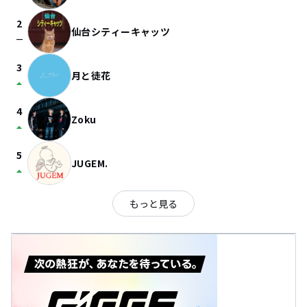
2
仙台シティーキャッツ
check_indeterminate_small
3
月と徒花
arrow_drop_up
4
Zoku
arrow_drop_up
5
JUGEM.
arrow_drop_up
もっと見る