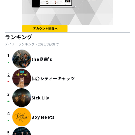
ランキング
デイリーランキング・
2026/08/08
付
1
the奥歯's
arrow_drop_up
2
仙台シティーキャッツ
arrow_drop_down
3
Sick Lily
arrow_drop_up
4
Boy Meets
arrow_drop_up
5