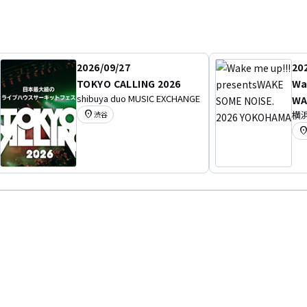
2026/09/27
20
TOKYO CALLING 2026
Wa
shibuya duo MUSIC EXCHANGE
WA
location_on
横浜
渋谷
YO
location