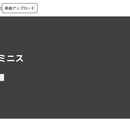
楽曲アップロード
in_new
ミニス