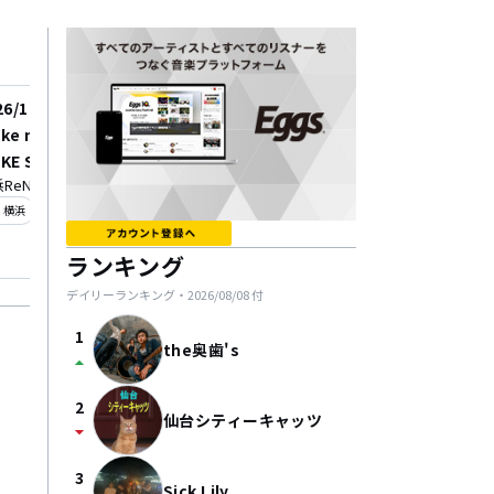
26/10/04
2026/10/22
ke me up!!! presents
shallm EP TOUR “ANT
KE SOME NOISE. 2026
TER SCHOOL”
ReNY β
ell.FITS ALL
KOHAMA
_on
location_on
横浜
名古屋
ランキング
デイリーランキング・
2026/08/08
付
1
the奥歯's
arrow_drop_up
2
仙台シティーキャッツ
arrow_drop_down
3
Sick Lily