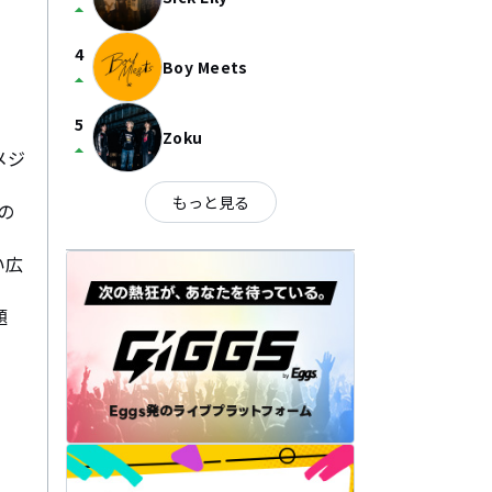
arrow_drop_up
4
Boy Meets
arrow_drop_up
5
Zoku
arrow_drop_up
メジ
もっと見る
”の
い広
題