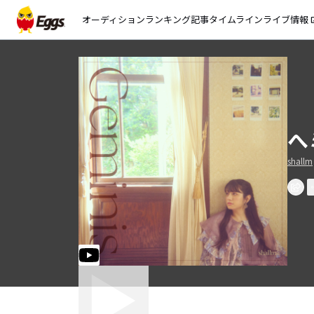
オーディション
ランキング
記事
タイムライン
ライブ情報
open_
へ
shallm