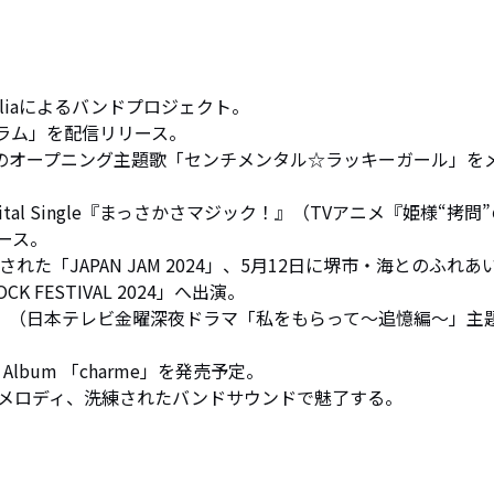
iaによるバンドプロジェクト。

ラム」を配信リリース。

』のオープニング主題歌「センチメンタル☆ラッキーガール」を
gital Single『まっさかさマジック！』（TVアニメ『姫様“拷問
ス。

た「JAPAN JAM 2024」、5月12日に堺市・海とのふれあ
K FESTIVAL 2024」へ出演。

e『ヘミニス』（日本テレビ金曜深夜ドラマ「私をもらって～追憶編～」主
Album 「charme」を発売予定。

メロディ、洗練されたバンドサウンドで魅了する。