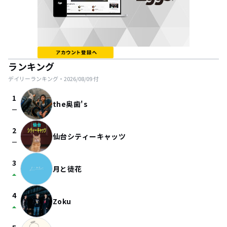
ランキング
デイリーランキング・
2026/08/09
付
1
the奥歯's
check_indeterminate_small
2
仙台シティーキャッツ
check_indeterminate_small
3
月と徒花
arrow_drop_up
4
Zoku
arrow_drop_up