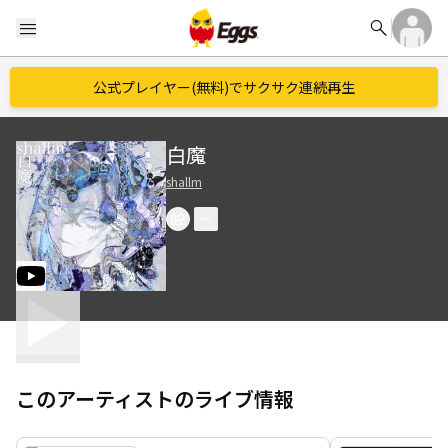
search
menu
公式プレイヤー(無料)でサクサク連続再生
白魔
shallm
このアーティストのライブ情報