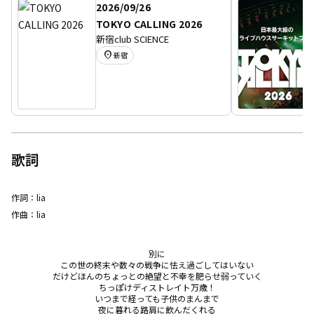
2026/09/26
TOKYO CALLING 2026
新宿club SCIENCE
location_on
新宿
歌詞
作詞：
lia
作曲：
lia
別に

この世の終末や数々の戦争に怯え過ごしてはいない

だけどほんのちょっとの絶望と不幸を肥らせ弱っていく

ちっぽけディストレイト万歳！

いつまで経っても子供のまんまで

夜に暮れる路肩に飲んだくれる
