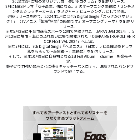
2023年3月に初のオリジナル曲「夢幻ホログラム」を配信リリース。

9月にMBSドラマ『女子高生、僧になる。』のオープニング主題歌「センチメ
ンタル☆ラッキーガール」をメジャーデビューシングルとして発表。

連続リリースを経て、2024年1月には4th Digital Single『まっさかさマジッ
ク！』（TVアニメ『姫様“拷問”の時間です』オープニングテーマ）を配信リ
リース。

同年5月3日に千葉市蘇我スポーツ公園で開催された「JAPAN JAM 2024」、5
月12日に堺市・海とのふれあい広場で開催された「OSAKA METROPOLITAN R
OCK FESTIVAL 2024」へ出演。

同年7月には、9th Digital Single『ヘミニス』（日本テレビ金曜深夜ドラマ
「私をもらって～追憶編～」主題歌）を配信リリース。

そして、同年10月9日に自身初となる1st Full Album 「charme」を発売予
定。

艶やかで力強い歌声と心に残るキャッチーなメロディ、洗練されたバンドサ
ウンドで魅了する。