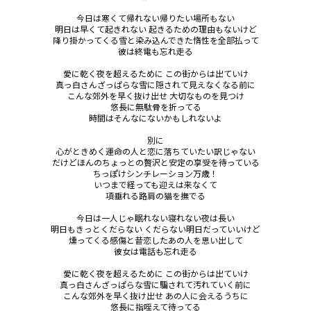
今日は寒くて帰れない帰りたい場所もない

明日は早くて起きれない 起きるための理由もないけど

降り掛かってくる雪と染み込んできた惰性を全部払って

彼は終電も忘れ走る

愛に乾く夜を超えるために この街からは出ていけ

真っ白さんざっぱらな雪に隠されて見えなくなる前に

こんな郊外を早く抜け出せ 大切なものを見つけ

悠長に無駄骨を折ってる

時間はそんなにないかもしれないよ

別に

心がときめく運命の人と恋に落ちていたい訳じゃない

だけどほんのちょっとの贅沢と安定の享受を待っている

ちっぽけシンチレーション万歳！

いつまで経っても迎えは来なくて

項垂れる路肩の猫を撫でる

今日は一人じゃ眠れない寝れない夜は長い

明日もきっとくだらない くだらない明日だっていいけど

燻ってくる感傷と昔恋したあの人を思い出して

彼女は電話も忘れ走る

愛に乾く夜を超えるために この街からは出ていけ

真っ白さんざっぱらな雪に騙されて汚れていく前に

こんな郊外を早く抜け出せ あの人に会えるうちに

悠長に指咥えて待ってる
