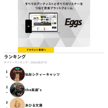
ランキング
デイリーランキング・
2026/08/07
付
1
仙台シティーキャッツ
check_indeterminate_small
2
the奥歯's
check_indeterminate_small
3
あひる文庫