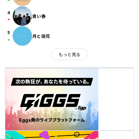
arrow_drop_up
4
青い春
arrow_drop_down
5
月と徒花
arrow_drop_up
もっと見る