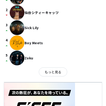
arrow_drop_up
2
仙台シティーキャッツ
arrow_drop_down
3
Sick Lily
arrow_drop_up
4
Boy Meets
arrow_drop_up
5
Zoku
arrow_drop_up
もっと見る