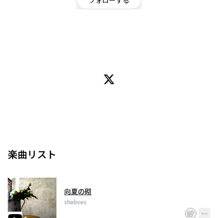
フォローする
京都府
ロック
/
ポップ
OFFICIAL WEBSITE
新しい時代を予感させるバンドサウンドは、それでいて普遍性を感じさせ
る。
京都を中心に全国で活動中。
耳馴染み良く、聴きやすい曲とは裏腹にライブは異様な雰囲気を醸し出す。
新しい音に飢えている人に、心からお勧め。
楽曲リスト
向夏の砌
shelives