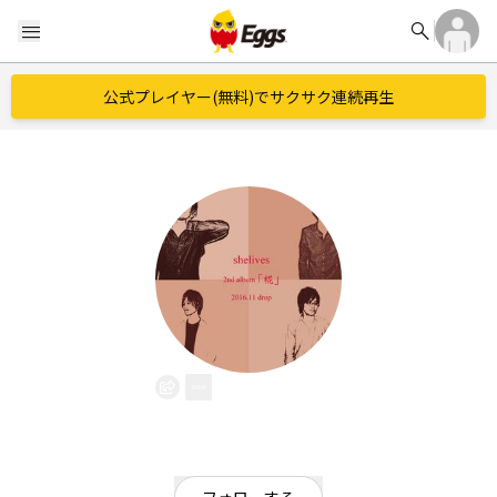
search
menu
公式プレイヤー(無料)でサクサク連続再生
shelives
EggsID：
shelives
8
フォロワー