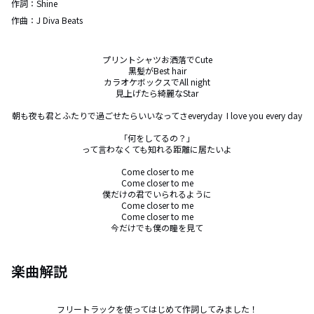
作詞：
Shine
作曲：
J Diva Beats
プリントシャツお洒落でCute

黒髪がBest hair

カラオケボックスでAll night

見上げたら綺麗なStar

朝も夜も君とふたりで過ごせたらいいなってさeveryday  I love you every day

「何をしてるの？」

って言わなくても知れる距離に居たいよ

Come closer to me

Come closer to me

僕だけの君でいられるように

Come closer to me

Come closer to me

今だけでも僕の瞳を見て
楽曲解説
フリートラックを使ってはじめて作詞してみました！
