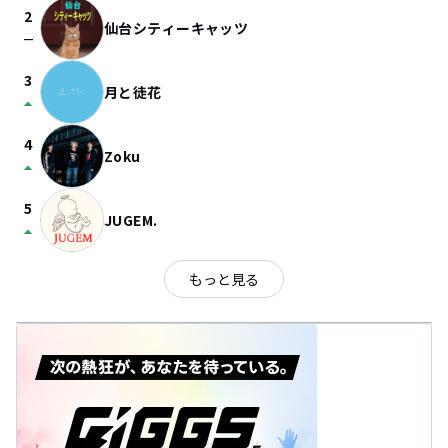
2
仙台シティーキャッツ
check_indeterminate_small
3
月と徒花
arrow_drop_up
4
Zoku
arrow_drop_up
5
JUGEM.
arrow_drop_up
もっと見る