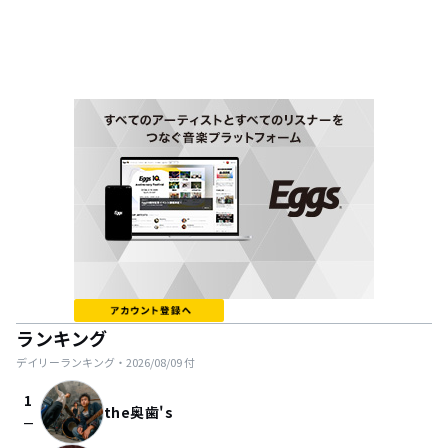
ランキング
デイリーランキング・
2026/08/09
付
1
the奥歯's
check_indeterminate_small