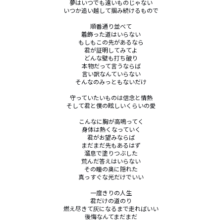
夢はいつでも遠いものじゃない

いつか追い越して掴み続けるもので

順番通り並べて

着飾った道はいらない

もしもこの先があるなら

君が証明してみてよ

どんな壁も打ち破り

本物だって言うならば

言い訳なんていらない

そんなのみっともないだけ

守っていたいものは信念と情熱

そして君と僕の眩しいくらいの愛

こんなに胸が高鳴ってく

身体は熱くなっていく

君がお望みならば

まだまだ先もあるはず

溜息で塗りつぶした

荒んだ答えはいらない

その瞳の奥に隠れた

真っすぐな光だけでいい

一度きりの人生

君だけの道のり

燃え尽きて灰になるまで走ればいい

後悔なんてまだまだ
