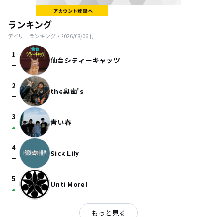
ランキング
デイリーランキング・
2026/08/06
付
1
仙台シティーキャッツ
check_indeterminate_small
2
the奥歯's
check_indeterminate_small
3
青い春
arrow_drop_up
4
Sick Lily
check_indeterminate_small
5
Unti Morel
arrow_drop_up
もっと見る