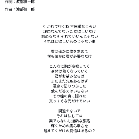
作詞：
渡部慎一郎
作曲：
渡部慎一郎
引かれて行くね 不思議なくらい

理由なんてない ただ欲しいだけ

諦めるなら それでいいんじゃない

それほど欲しいものじゃない事

君は確かに僕を求めて

僕も確かに君が必要なだけ

こんなに胸が高鳴ってく

身体は熱くなっていく

君がお望みならば

まだまだ先もあるはず

溜息で塗りつぶした

荒んだ答えはいらない

その瞳の奥に隠れた

真っすぐな光だけでいい

間違えないで

それは決してね

楽でもないし過酷な旅路

輝くための痛み辛さを

越えてくだけの覚悟はあるの？
