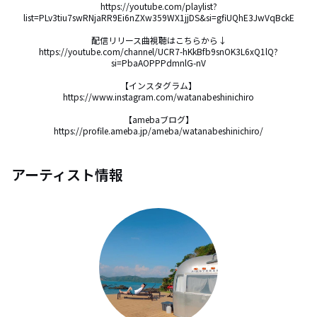
https://youtube.com/playlist?
list=PLv3tiu7swRNjaRR9Ei6nZXw359WX1jjDS&si=gfiUQhE3JwVqBckE

配信リリース曲視聴はこちらから↓

https://youtube.com/channel/UCR7-hKkBfb9snOK3L6xQ1lQ?
si=PbaAOPPPdmnlG-nV

【インスタグラム】

https://www.instagram.com/watanabeshinichiro

【amebaブログ】

https://profile.ameba.jp/ameba/watanabeshinichiro/
アーティスト情報