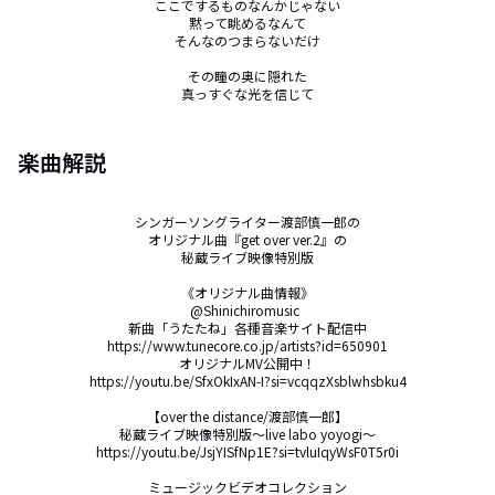
ここでするものなんかじゃない

黙って眺めるなんて

そんなのつまらないだけ

その瞳の奥に隠れた

真っすぐな光を信じて
楽曲解説
シンガーソングライター渡部慎一郎の

オリジナル曲『get over ver.2』の

秘蔵ライブ映像特別版

《オリジナル曲情報》

@Shinichiromusic  

新曲「うたたね」各種音楽サイト配信中

https://www.tunecore.co.jp/artists?id=650901

オリジナルMV公開中！

https://youtu.be/SfxOkIxAN-I?si=vcqqzXsblwhsbku4

【over the distance/渡部慎一郎】

秘蔵ライブ映像特別版～live labo yoyogi～

https://youtu.be/JsjYISfNp1E?si=tvluIqyWsF0T5r0i

ミュージックビデオコレクション
