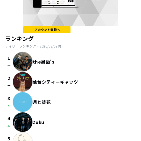
ランキング
デイリーランキング・
2026/08/09
付
1
the奥歯's
check_indeterminate_small
2
仙台シティーキャッツ
check_indeterminate_small
3
月と徒花
arrow_drop_up
4
Zoku
arrow_drop_up
5