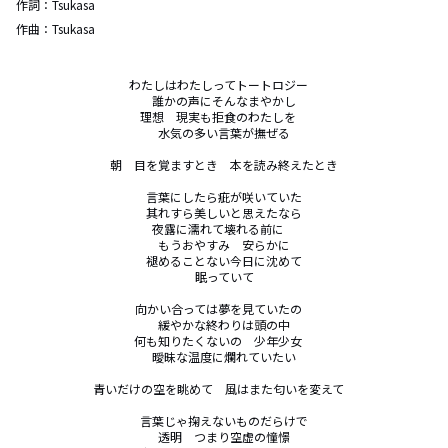
作詞：
Tsukasa
作曲：
Tsukasa
わたしはわたしってトートロジー　

誰かの声にそんなまやかし

理想　現実も拒食のわたしを　

水気の多い言葉が撫ぜる

朝　目を覚ますとき　本を読み終えたとき

言葉にしたら疵が咲いていた

其れすら美しいと思えたなら

夜露に濡れて壊れる前に　

もうおやすみ　安らかに

褪めることない今日に沈めて

眠っていて

向かい合っては夢を見ていたの　

緩やかな終わりは頭の中

何も知りたくないの　少年少女　

曖昧な温度に爛れていたい

青いだけの空を眺めて　風はまた匂いを変えて　

言葉じゃ掬えないものだらけで

透明　つまり空虚の憧憬
