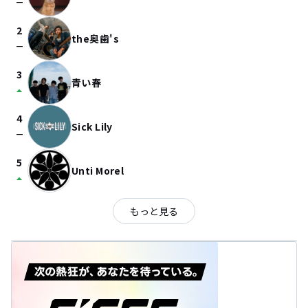
check_indeterminate_small
2
the奥歯's
check_indeterminate_small
3
青い春
arrow_drop_up
4
Sick Lily
check_indeterminate_small
5
Unti Morel
arrow_drop_up
もっと見る