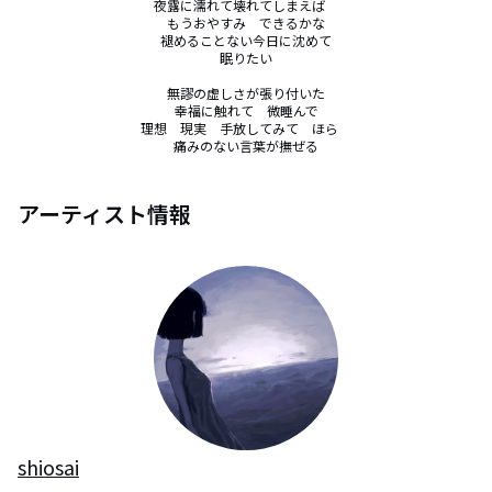
夜露に濡れて壊れてしまえば　

もうおやすみ　できるかな

褪めることない今日に沈めて

眠りたい

無謬の虚しさが張り付いた

幸福に触れて　微睡んで

理想　現実　手放してみて　ほら　

痛みのない言葉が撫ぜる
アーティスト情報
shiosai