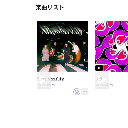
楽曲リスト
Sleepless City
リラ
DirtyShirts
DirtyShirts