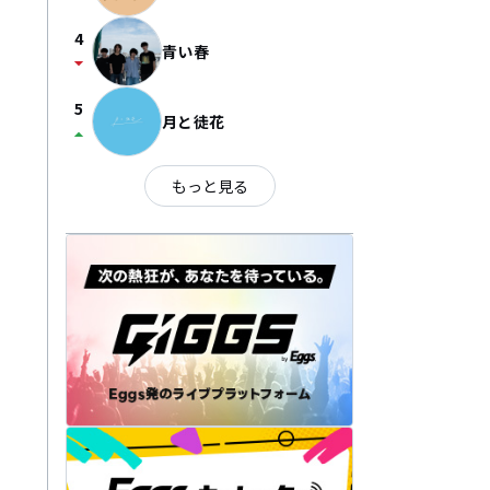
4
青い春
arrow_drop_down
5
月と徒花
arrow_drop_up
もっと見る