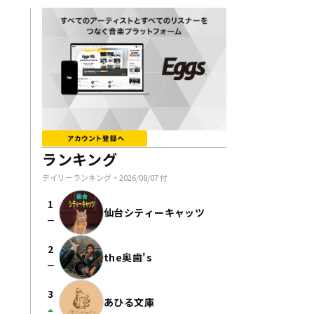
ランキング
デイリーランキング・
2026/08/07
付
1
仙台シティーキャッツ
check_indeterminate_small
2
the奥歯's
check_indeterminate_small
3
あひる文庫
arrow_drop_up