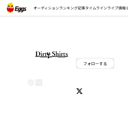
オーディション
ランキング
記事
タイムライン
ライブ情報
open_
DirtyShirts
EggsID：
shirts_dirty
3
フォロワー
フォローする
東京都
ジャズやR＆Bなどのブラックミ