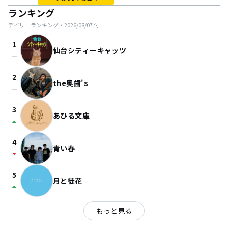
ランキング
デイリーランキング・
2026/08/07
付
1
仙台シティーキャッツ
check_indeterminate_small
2
the奥歯's
check_indeterminate_small
3
あひる文庫
arrow_drop_up
4
青い春
arrow_drop_down
5
月と徒花
arrow_drop_up
もっと見る