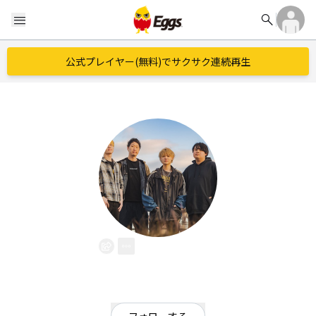
search
menu
公式プレイヤー(無料)でサクサク連続再生
Lailah
EggsID：
shoutolailah
134
フォロワー