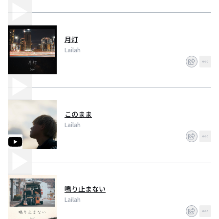
月灯
Lailah
このまま
Lailah
鳴り止まない
Lailah