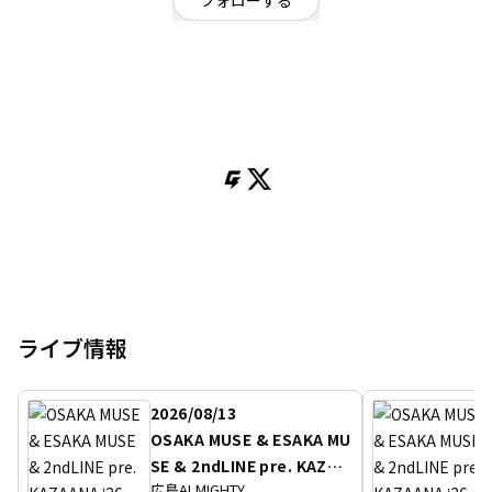
フォローする
兵庫県
ギターロック
OFFICIAL WEBSITE
神戸発轟音ドストレートロックバンド（ライラ）
-------------------------------------------------------------
年間100本超えのライブで培ってきた
フルスイングなライブパフォーマンスと
唯一無二で圧倒的なハイトーンボイスを兼ね備えるロックバンド
何度も脳内でリフレインしてしまうキャッチーなメロディーと
胸の内側を間違いなく撃ち抜いてくる歌詞が
聴くものの感情を大きく揺さぶる
ライブ情報
2026/08/13
OSAKA MUSE & ESAKA MU
SE & 2ndLINE pre. KAZAA
広島ALMIGHTY