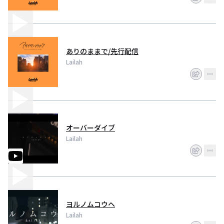
ありのままで/先行配信
Lailah
オーバーダイブ
Lailah
ヨルノムコウヘ
Lailah