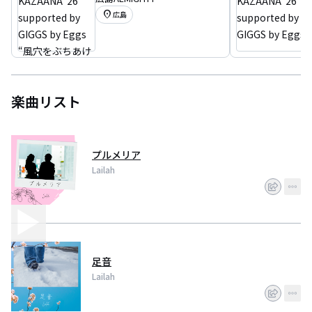
NA ʼ26 supported by GIG
location_on
広島
GS by Eggs “風穴をぶちあ
けるツアー’26”
楽曲リスト
プルメリア
Lailah
足音
Lailah