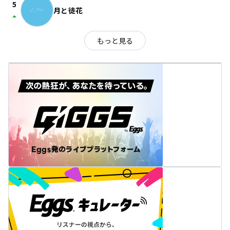
5
月と徒花
arrow_drop_up
もっと見る