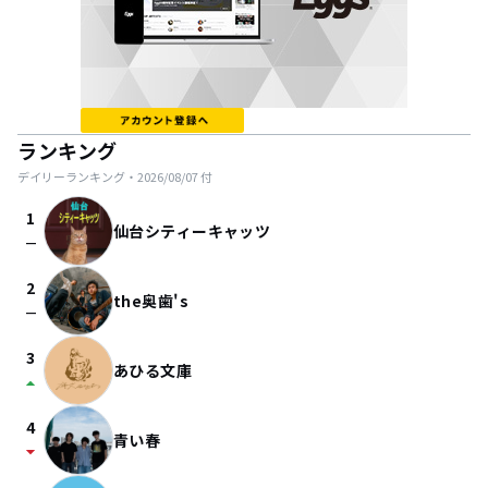
ランキング
デイリーランキング・
2026/08/07
付
1
仙台シティーキャッツ
check_indeterminate_small
2
the奥歯's
check_indeterminate_small
3
あひる文庫
arrow_drop_up
4
青い春
arrow_drop_down