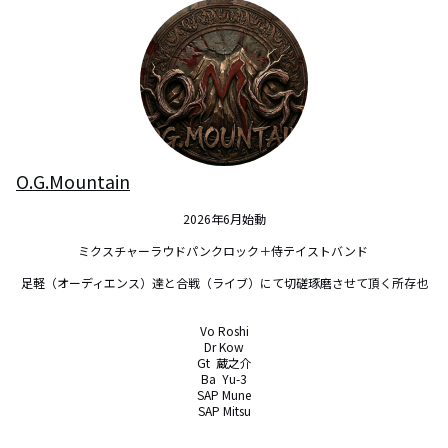
O.G.Mountain
2026年6月始動

ミクスチャーラウドパンクロック＋侍テイストバンド 

足軽（オーディエンス）達と合戦（ライブ）にて切磋琢磨させて頂く所存也

Vo Roshi

Dr Kow

Gt  蔵之介

Ba  Yu-3

SAP Mune

SAP Mitsu