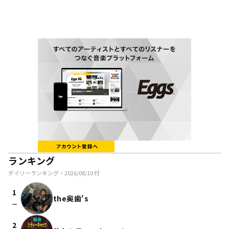
ランキング
デイリーランキング・
2026/08/10
付
1
the奥歯's
check_indeterminate_small
2