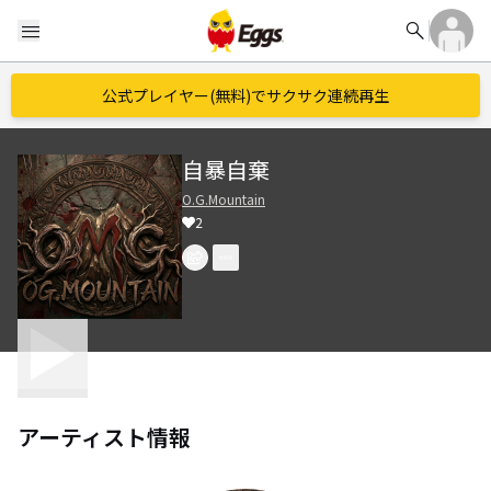
search
menu
公式プレイヤー(無料)でサクサク連続再生
自暴自棄
O.G.Mountain
2
アーティスト情報