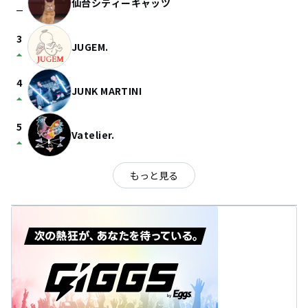
仙台シティーキャッツ
check_indeterminate_small
3
JUGEM.
arrow_drop_up
4
JUNK MARTINI
arrow_drop_up
5
Vatelier.
arrow_drop_up
もっと見る