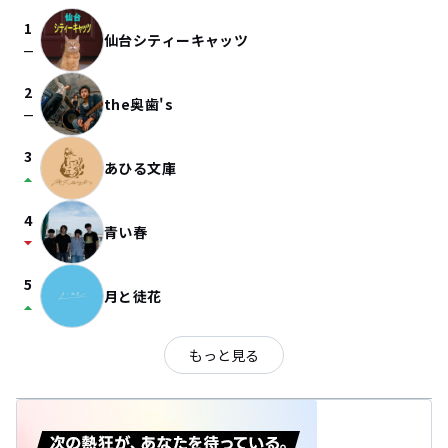
1
仙台シティーキャッツ
check_indeterminate_small
2
the奥歯's
check_indeterminate_small
3
あひる文庫
arrow_drop_up
4
青い春
arrow_drop_down
5
月と徒花
arrow_drop_up
もっと見る