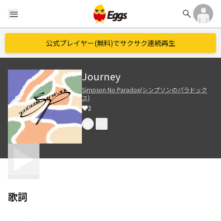
search
menu
公式プレイヤー(無料)でサクサク連続再生
Journey
Simpson No Paradox(シンプソンのパラドック
ス)
2
歌詞