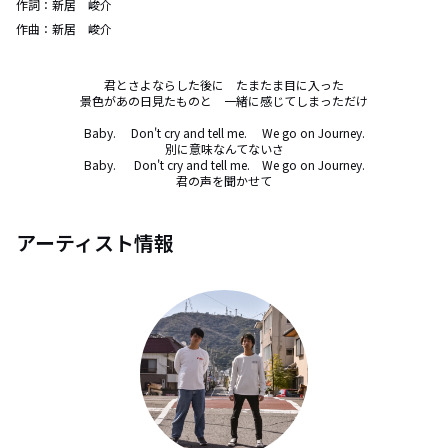
作詞：
新居 峻介
作曲：
新居 峻介
君とさよならした後に　たまたま目に入った

景色があの日見たものと　一緒に感じてしまっただけ

Baby. 　Don't cry and tell me.　 We go on Journey.

別に意味なんてないさ

Baby. 　 Don't cry and tell me.　We go on Journey.

君の声を聞かせて
アーティスト情報