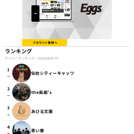
ランキング
デイリーランキング・
2026/08/07
付
1
仙台シティーキャッツ
check_indeterminate_small
2
the奥歯's
check_indeterminate_small
3
あひる文庫
arrow_drop_up
4
青い春