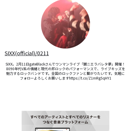
SIXX(official)/0211
SIXX。2月11日gateBlackさんでワンマンライブ「闇ニエラバレタ夢」開催！
8090年代V系の情緒と現代の邦ロックのパフォーマンスで、ライブキッズを
魅力するロックバンドです。全国のロックファンと繋がりたいです。気軽に
フォローよろしくお願いしますhttps://t.co/Z1mRg5qHY1