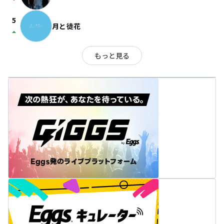
arrow_drop_down
5
月と徒花
arrow_drop_up
もっと見る