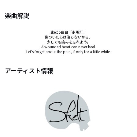
楽曲解説
skelt 5曲目「走馬灯」

傷ついた心は治らないから、

少しでも痛みを忘れよう。

A wounded heart can never heal.

Let's forget about the pain, if only for a little while.
アーティスト情報