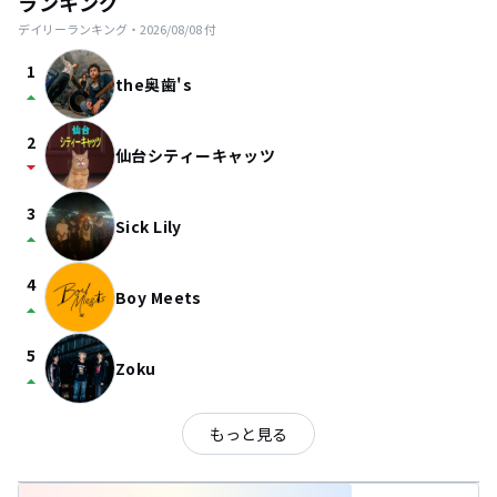
ランキング
デイリーランキング・
2026/08/08
付
1
the奥歯's
arrow_drop_up
2
仙台シティーキャッツ
arrow_drop_down
3
Sick Lily
arrow_drop_up
4
Boy Meets
arrow_drop_up
5
Zoku
arrow_drop_up
もっと見る