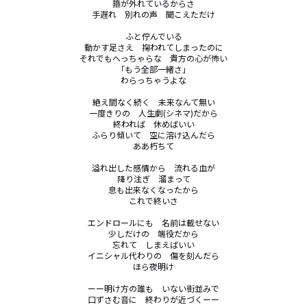
箍が外れているからさ

手遅れ　別れの声　聞こえただけ

ふと佇んでいる

動かす足さえ　掬われてしまったのに

それでもへっちゃらな　貴方の心が怖い

「もう全部一緒さ」

わらっちゃうよな

絶え間なく続く　未来なんて無い

一度きりの　人生劇(シネマ)だから

終われば　休めばいい

ふらり傾いて　空に溶け込んだら

ああ朽ちて

溢れ出した感情から　流れる血が

降り注ぎ　溜まって

息も出来なくなったから

これで終いさ

エンドロールにも　名前は載せない

少しだけの　端役だから

忘れて　しまえばいい

イニシャル代わりの　傷を刻んだら

ほら夜明け

ーー明け方の誰も　いない街並みで

口ずさむ音に　終わりが近づくーー