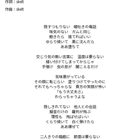
作詞：
skelt
作曲：
skelt
隠すつもりない　嘘吐きの電話

味気のない　ガムと同じ

飽きたら　捨てればいい

ゆらり傾いて　黒に沈んだら

ああ堕ちて

交じり気の無い言葉に　温度は要らない

縫い付けてしまってからじゃ

手懐け　虫の息が　聞こえるだけ

気味悪がっている

その顔に恥じらい　塗りつけてやったのに

それでもへっちゃらな　貴方の笑顔が怖い

「もう大丈夫さ」

わらっちゃうよな

隠しきれてない　他人との会話

擬音だけの　羅列が飛ぶ

理性も　飛ばせばいい

くらり傾いて　白く弾けたら

ああ爆ぜて

二人きりの箱庭に　節度は要らない
