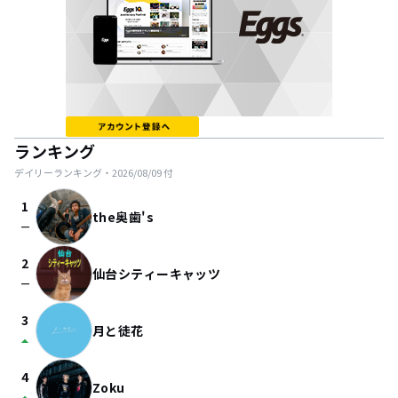
ランキング
デイリーランキング・
2026/08/09
付
1
the奥歯's
check_indeterminate_small
2
仙台シティーキャッツ
check_indeterminate_small
3
月と徒花
arrow_drop_up
4
Zoku