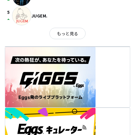
arrow_drop_up
5
JUGEM.
arrow_drop_up
もっと見る