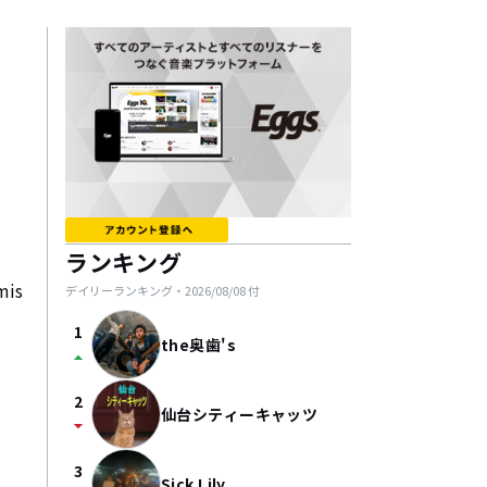
ランキング
is
デイリーランキング・
2026/08/08
付
1
the奥歯's
arrow_drop_up
2
仙台シティーキャッツ
arrow_drop_down
3
Sick Lily