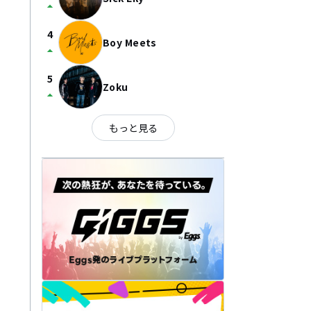
arrow_drop_up
4
Boy Meets
arrow_drop_up
5
Zoku
arrow_drop_up
もっと見る