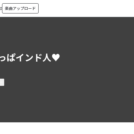
楽曲アップロード
in_new
っぱインド人♥︎