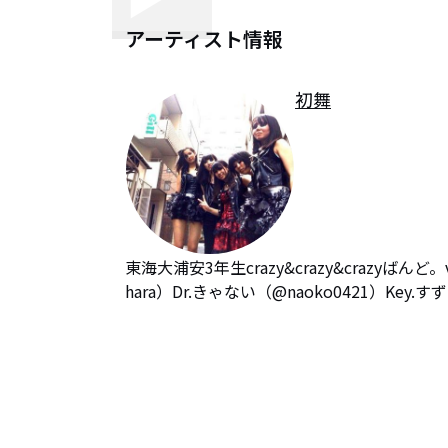
アーティスト情報
初舞
東海大浦安3年生crazy&crazy&crazyばんど。
hara）Dr.きゃない（@naoko0421）Key.すず