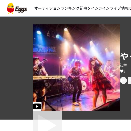
オーディション
ランキング
記事
タイムライン
ライブ情報
open_
や
初舞
3