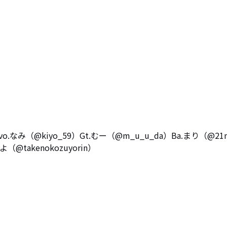
vo.なみ（@kiyo_59）Gt.むー（@m_u_u_da）Ba.まり（@21m
よ（@takenokozuyorin）